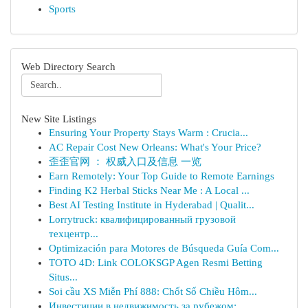
Sports
Web Directory Search
New Site Listings
Ensuring Your Property Stays Warm : Crucia...
AC Repair Cost New Orleans: What's Your Price?
歪歪官网 ： 权威入口及信息 一览
Earn Remotely: Your Top Guide to Remote Earnings
Finding K2 Herbal Sticks Near Me : A Local ...
Best AI Testing Institute in Hyderabad | Qualit...
Lorrytruck: квалифицированный грузовой
техцентр...
Optimización para Motores de Búsqueda Guía Com...
TOTO 4D: Link COLOKSGP Agen Resmi Betting
Situs...
Soi cầu XS Miễn Phí 888: Chốt Số Chiều Hôm...
Инвестиции в недвижимость за рубежом: