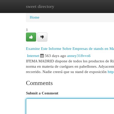
sweet directory
Home
New Site Listings
Add Site
Cat
Home
1
Examine Este Informe Sobre Empresas de stands en Ma
Internet
563 days ago
anney318vvs6
IFEMA MADRID dispone de todos los productos de Riggi
norma en materia de cuelgues en pabellones. Adyacente 
recorrido. Nadie creerá que su stand de exposición
htt
Comments
Submit a Comment