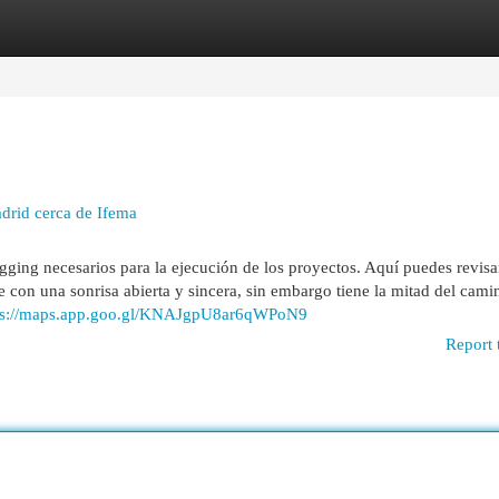
egories
Register
Login
drid cerca de Ifema
ng necesarios para la ejecución de los proyectos. Aquí puedes revisa
con una sonrisa abierta y sincera, sin embargo tiene la mitad del cami
ps://maps.app.goo.gl/KNAJgpU8ar6qWPoN9
Report 