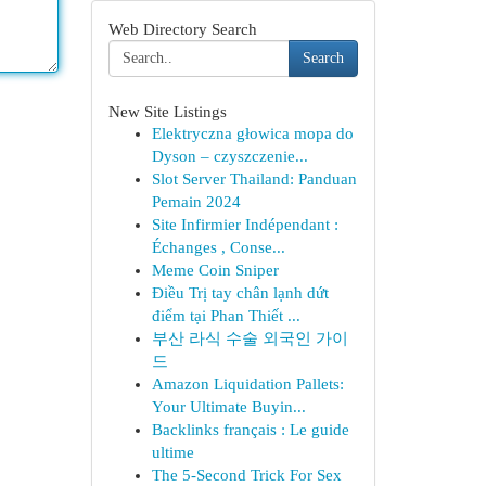
Web Directory Search
Search
New Site Listings
Elektryczna głowica mopa do
Dyson – czyszczenie...
Slot Server Thailand: Panduan
Pemain 2024
Site Infirmier Indépendant :
Échanges , Conse...
Meme Coin Sniper
Điều Trị tay chân lạnh dứt
điểm tại Phan Thiết ...
부산 라식 수술 외국인 가이
드
Amazon Liquidation Pallets:
Your Ultimate Buyin...
Backlinks français : Le guide
ultime
The 5-Second Trick For Sex