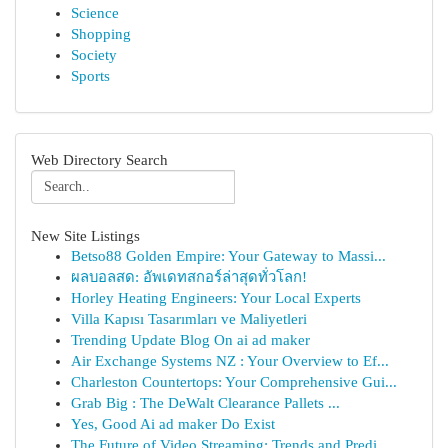
Science
Shopping
Society
Sports
Web Directory Search
New Site Listings
Betso88 Golden Empire: Your Gateway to Massi...
ผลบอลสด: อัพเดทสกอร์ล่าสุดทั่วโลก!
Horley Heating Engineers: Your Local Experts
Villa Kapısı Tasarımları ve Maliyetleri
Trending Update Blog On ai ad maker
Air Exchange Systems NZ : Your Overview to Ef...
Charleston Countertops: Your Comprehensive Gui...
Grab Big : The DeWalt Clearance Pallets ...
Yes, Good Ai ad maker Do Exist
The Future of Video Streaming: Trends and Predi...