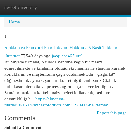
sweet directory
Togg
navi
Home
1
Açıklaması Frankfurt Fuar Takvimi Hakkında 5 Basit Tablolar
Internet
549 days ago
jacquesa467uut9
Bu Sayede firmalar, o fuarda kendine yeğin bir mevzi
edinebilmekte ve kiralamış olduğu ekipmanlar ile standını kurarak
konuklarını ve müşterilerini çağrı edebilmektedir. "çizgiırlat"
düğmesini tıklayarak, şunları ikrar etmiş önemlirsınız Gizlilik
politikasını demetla ve processing rules şahsi verileri ilgila .
Standlarınızda en kaliteli malzemeleri kullanarak, bedii ve
dayanıklılığı b...
https://almanya-
fuarlari96169.wikibestproducts.com/1229414/ne_demek
Report this page
Comments
Submit a Comment