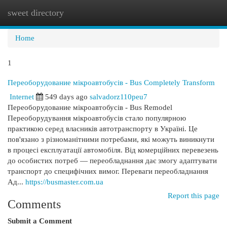
sweet directory
Togg
navi
Home
1
Переоборудование мікроавтобусів - Bus Completely Transform
Internet
549 days ago
salvadorz110peu7
Переоборудование мікроавтобусів - Bus Remodel
Переоборудування мікроавтобусів стало популярною
практикою серед власників автотранспорту в Україні. Це
пов'язано з різноманітними потребами, які можуть виникнути
в процесі експлуатації автомобіля. Від комерційних перевезень
до особистих потреб — переобладнання дає змогу адаптувати
транспорт до специфічних вимог. Переваги переобладнання
Ад...
https://busmaster.com.ua
Report this page
Comments
Submit a Comment