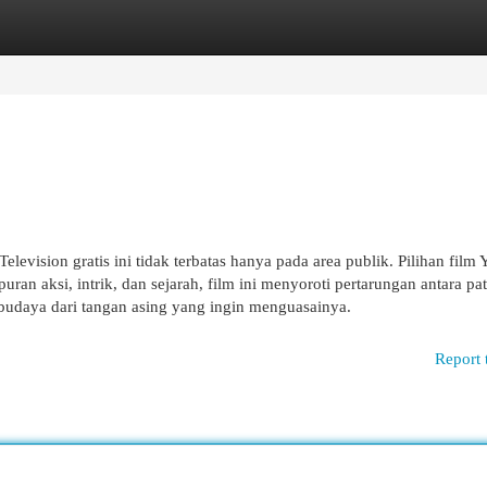
egories
Register
Login
levision gratis ini tidak terbatas hanya pada area publik. Pilihan film
ran aksi, intrik, dan sejarah, film ini menyoroti pertarungan antara pat
budaya dari tangan asing yang ingin menguasainya.
Report 