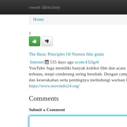
sweet directory
Home
New Site Listings
Add Site
Cat
Home
1
The Basic Principles Of Nonton film gratis
Internet
535 days ago
scottc432tgr6
YouTube Juga memiliki banyak koleksi film dan acara Te
terbatas, tetapi cenderung sering berubah. Dengan campu
dan keserakahan serta pentingnya melindungi warisan 
https://www.movindo24.org/
Comments
Submit a Comment