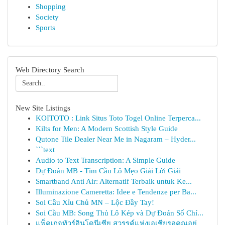
Shopping
Society
Sports
Web Directory Search
New Site Listings
KOITOTO : Link Situs Toto Togel Online Terperca...
Kilts for Men: A Modern Scottish Style Guide
Qutone Tile Dealer Near Me in Nagaram – Hyder...
```text
Audio to Text Transcription: A Simple Guide
Dự Đoán MB - Tìm Cầu Lô Mẹo Giải Lời Giải
Smartband Anti Air: Alternatif Terbaik untuk Ke...
Illuminazione Cameretta: Idee e Tendenze per Ba...
Soi Cầu Xỉu Chủ MN – Lộc Đầy Tay!
Soi Cầu MB: Song Thủ Lô Kép và Dự Đoán Số Chí...
แพ็คเกจทัวร์อินโดนีเซีย สวรรค์แห่งเอเชียรอคุณอยู่