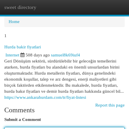
sweet directory
Togg
navi
Home
1
Hurda bakir fiyatlari
Internet
508 days ago
samuel8k69iuf4
Geri Dönüşüm sektörü, sürdürülebilir bir geleceğin temellerini
atarken, hurda fiyatları bu alandaki en önemli unsurlardan birini
oluşturmaktadır. Hurda metallerin fiyatları, dünya genelindeki
ekonomik koşullar, talep ve arz dengesi, enerji maliyetleri gibi
birçok faktörden etkilenmektedir. Bu makalede, hurda fiyatları,
hurda bakır fiyatları ve demir hurda fiyatları hakkında güncel bil...
https://www.ankarahurdam.com/tr/fiyat-listesi
Report this page
Comments
Submit a Comment