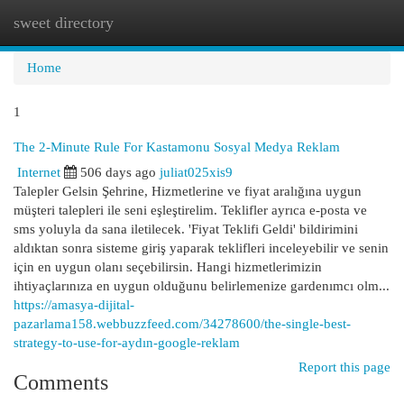
sweet directory
Togg
navi
Home
1
The 2-Minute Rule For Kastamonu Sosyal Medya Reklam
Internet
506 days ago
juliat025xis9
Talepler Gelsin Şehrine, Hizmetlerine ve fiyat aralığına uygun
müşteri talepleri ile seni eşleştirelim. Teklifler ayrıca e-posta ve
sms yoluyla da sana iletilecek. 'Fiyat Teklifi Geldi' bildirimini
aldıktan sonra sisteme giriş yaparak teklifleri inceleyebilir ve senin
için en uygun olanı seçebilirsin. Hangi hizmetlerimizin
ihtiyaçlarınıza en uygun olduğunu belirlemenize gardenımcı olm...
https://amasya-dijital-
pazarlama158.webbuzzfeed.com/34278600/the-single-best-
strategy-to-use-for-aydın-google-reklam
Report this page
Comments