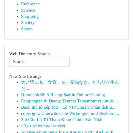
Reference
Science
Shopping
Society
Sports
Web Directory Search
New Site Listings
犬と猫にも「食育」を。妥協なきこだわりが生ん
だ...
Numchok88: A Rising Star in Online Gaming
Penginapan di Dieng: Tempat Tersembunyi untuk ...
Bạch thủ lô kép MB · Lô VIP Chuẩn: Phân tích d...
copyright: Unerwünschte Wirkungen und Risiken i...
Soi Cầu Lô Tô Tham Khảo Chính Xác Nhất
সাইবার অপরাধ পরামর্শকলकाता
Análise Abrangente Ipsos Agosto 2026: Análise P...