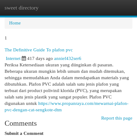
sweet directory
Togg
navi
Home
1
The Definitive Guide To plafon pvc
Internet
417 days ago
annief432ser6
Periksa Ketersediaan ukuran yang diinginkan di pasaran.
Beberapa ukuran mungkin lebih umum dan mudah ditemukan,
sehingga memudahkan Anda dalam mendapatkan materials yang
dibutuhkan. Plafon PVC adalah salah satu jenis plafon yang
terbuat dari product polivinil klorida (PVC), yang merupakan
salah satu jenis plastik yang sangat populer. Plafon PVC
digunakan untuk
https://www.propanraya.com/mewarnai-plafon-
pvc-dengan-cat-sengkote-dtm
Report this page
Comments
Submit a Comment