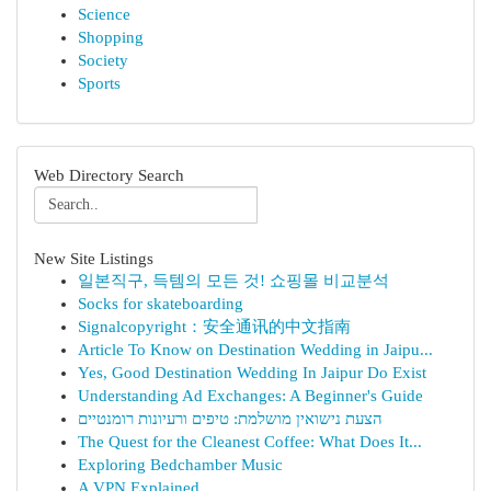
Science
Shopping
Society
Sports
Web Directory Search
New Site Listings
일본직구, 득템의 모든 것! 쇼핑몰 비교분석
Socks for skateboarding
Signalcopyright：安全通讯的中文指南
Article To Know on Destination Wedding in Jaipu...
Yes, Good Destination Wedding In Jaipur Do Exist
Understanding Ad Exchanges: A Beginner's Guide
הצעת נישואין מושלמת: טיפים ורעיונות רומנטיים
The Quest for the Cleanest Coffee: What Does It...
Exploring Bedchamber Music
A VPN Explained