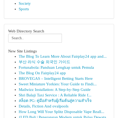
Society
Sports
Web Directory Search
New Site Listings
The Blog To Learn More About Fairplay24 app and...
부산 라식 수술 외국인 가이드
Fortunabola: Panduan Lengkap untuk Pemula
The Blog On Fairplay24 app
BROVEGAS – Intelligent Betting Starts Here
Sweet Miniature Yorkies: Your Guide to Findi...
Mailwizz Installation: A Step-by-Step Guide
Shri Balaji Taxi Service : A Reliable Ride f...
สล็อต PG: คู่มือสำหรับผู้เริ่มต้นสู่ความสำเร็จ
Details, Fiction And ovalpools
How Long Will Your Splitz Disposable Vape Reall...
{LED Bali | Penerangan Modern untuk Pulau Dewata