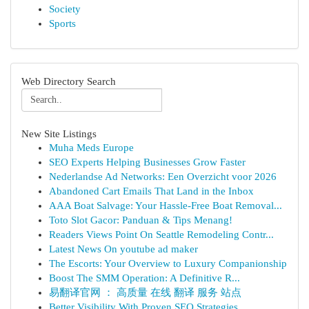
Society
Sports
Web Directory Search
New Site Listings
Muha Meds Europe
SEO Experts Helping Businesses Grow Faster
Nederlandse Ad Networks: Een Overzicht voor 2026
Abandoned Cart Emails That Land in the Inbox
AAA Boat Salvage: Your Hassle-Free Boat Removal...
Toto Slot Gacor: Panduan & Tips Menang!
Readers Views Point On Seattle Remodeling Contr...
Latest News On youtube ad maker
The Escorts: Your Overview to Luxury Companionship
Boost The SMM Operation: A Definitive R...
易翻译官网 ： 高质量 在线 翻译 服务 站点
Better Visibility With Proven SEO Strategies