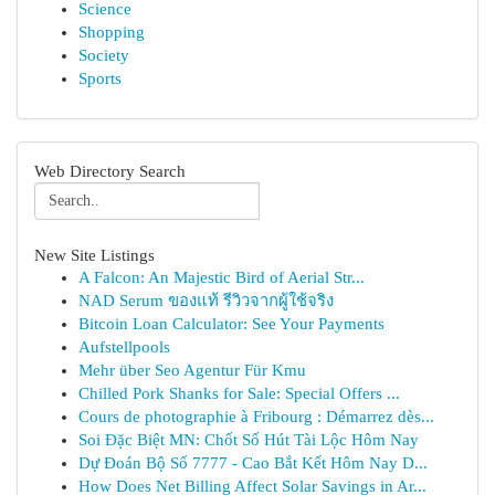
Science
Shopping
Society
Sports
Web Directory Search
New Site Listings
A Falcon: An Majestic Bird of Aerial Str...
NAD Serum ของแท้ รีวิวจากผู้ใช้จริง
Bitcoin Loan Calculator: See Your Payments
Aufstellpools
Mehr über Seo Agentur Für Kmu
Chilled Pork Shanks for Sale: Special Offers ...
Cours de photographie à Fribourg : Démarrez dès...
Soi Đặc Biệt MN: Chốt Số Hút Tài Lộc Hôm Nay
Dự Đoán Bộ Số 7777 - Cao Bắt Kết Hôm Nay D...
How Does Net Billing Affect Solar Savings in Ar...