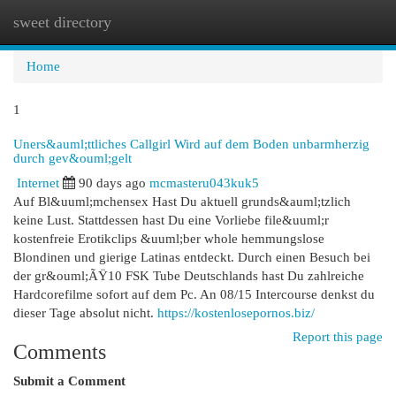
sweet directory
Togg
navi
Home
1
Uners&auml;ttliches Callgirl Wird auf dem Boden unbarmherzig
durch gev&ouml;gelt
Internet
90 days ago
mcmasteru043kuk5
Auf Bl&uuml;mchensex Hast Du aktuell grunds&auml;tzlich
keine Lust. Stattdessen hast Du eine Vorliebe file&uuml;r
kostenfreie Erotikclips &uuml;ber whole hemmungslose
Blondinen und gierige Latinas entdeckt. Durch einen Besuch bei
der gr&ouml;ÃŸ10 FSK Tube Deutschlands hast Du zahlreiche
Hardcorefilme sofort auf dem Pc. An 08/15 Intercourse denkst du
dieser Tage absolut nicht.
https://kostenlosepornos.biz/
Report this page
Comments
Submit a Comment