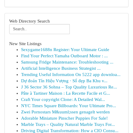
Web Directory Search
New Site Listings
Sexygame1688n Register: Your Ultimate Guide
Find Your Perfect Yamaha Outboard Motor : ...
Samsung Fridge Maintenance: Troubleshooting ...
Artificial Intelligence Business Strategist ...
Trending Useful Information On 5222 app downloa...
Dự đoán Tín Hiệu Vượng · Số đẹp Ba Khu v...
J 36 Sector 36 Sohna – Top Quality Luxurious Re...
Pâte à Tartiner Maison : La Recette Facile et G...
Craft Your copyright Clone: A Detailed Wal...
NYC Times Square Billboards: Your Ultimate Pro...
Zwei Pornostars M&uuml;ssen genagelt werden
Adorable Miniature Pinscher Puppies For Sale!
Marble Trays – Quality Natural Marble Trays For...
Driving Digital Transformation: How a CIO Consu...