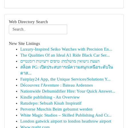
Web Directory Search
New Site Listings
Luxury-Inspired Seiko Watches with Precision En...
The Qualities Of an Ideal A1 Ride Black Car Ser...
הצעת נישואין מושלמת: טיפים ורעיונות רומנטיים
สล็อต PG: เปิดประสบการณ์ความสนุกเหนือระดับใน
คาส...
Fairplay24 App, the Unique Services/Solutions Y...
Découvrez l'Aventure : Bateau Ardennes
Nationwide Dehumidifier Hire: Your Quick Answer...
Kindle publishing - An Overview
Ratudepo: Sebuah Kisah Inspiratif
Perverse Muschis Beim gebumst werden
White Magic Studios – Skilled Publishing And Cr...
London gatwick airport to london heathrow airport
Www.rvght.com