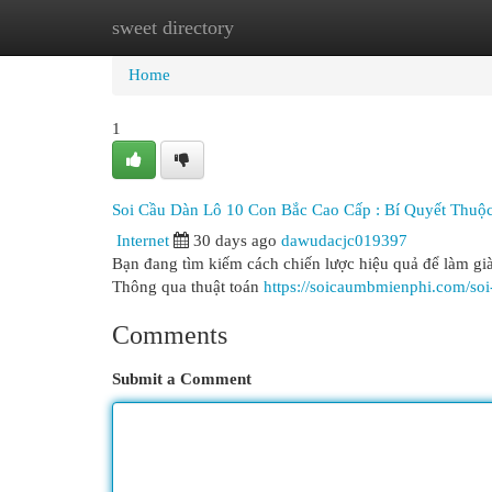
sweet directory
Home
New Site Listings
Add Site
Cat
Home
1
Soi Cầu Dàn Lô 10 Con Bắc Cao Cấp : Bí Quyết Thuộ
Internet
30 days ago
dawudacjc019397
Bạn đang tìm kiếm cách chiến lược hiệu quả để làm già
Thông qua thuật toán
https://soicaumbmienphi.com/soi
Comments
Submit a Comment