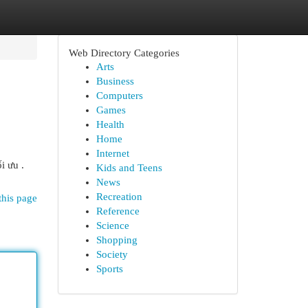
Web Directory Categories
Arts
Business
Computers
Games
Health
Home
Internet
i ưu .
Kids and Teens
News
Recreation
this page
Reference
Science
Shopping
Society
Sports