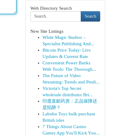
Web Directory Search
Search
New Site Listings
White Magic Studios –
Specialist Publishing And...
Bitcoin Price Today: Live
Updates & Current Rate
Convenient Power Banks
With Tools: The Thorough...
The Future of Video
Streaming: Trends and Predi...
Victoria's Top Secret
wholesale distributor Bri...
印度直邮药房：正品保障还
是陷阱？
Labubu Toys bulk purchase
British isles
7 Things About Casino
Games App You'll Kick You...