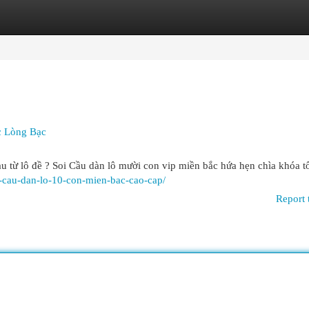
egories
Register
Login
c Lòng Bạc
u từ lô đề ? Soi Cầu dàn lô mười con vip miền bắc hứa hẹn chìa khóa tố
-cau-dan-lo-10-con-mien-bac-cao-cap/
Report 