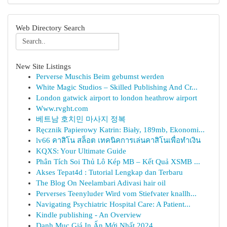
Web Directory Search
New Site Listings
Perverse Muschis Beim gebumst werden
White Magic Studios – Skilled Publishing And Cr...
London gatwick airport to london heathrow airport
Www.rvght.com
베트남 호치민 마사지 정복
Ręcznik Papierowy Katrin: Biały, 189mb, Ekonomi...
lv66 คาสิโน สล็อต เทคนิคการเล่นคาสิโนเพื่อทำเงิน
KQXS: Your Ultimate Guide
Phân Tích Soi Thủ Lô Kép MB – Kết Quả XSMB ...
Akses Tepat4d : Tutorial Lengkap dan Terbaru
The Blog On Neelambari Adivasi hair oil
Perverses Teenyluder Wird vom Stiefvater knallh...
Navigating Psychiatric Hospital Care: A Patient...
Kindle publishing - An Overview
Danh Mục Giá In Ấn Mới Nhất 2024